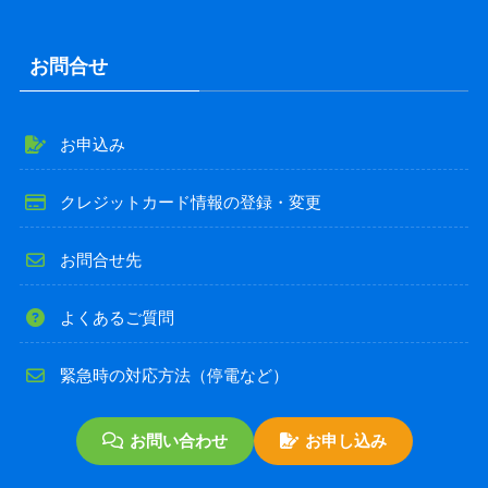
気のお切替え〈他社からのお乗り換え〉のみ対象）
※本キャンペーンは
1住所につき1回のみ適用
となります。
お問合せ
4. 特典の発送について
お申込み
特典（入浴券）は、初回ご請求後、1ヵ月後の月末までに
発送いたします。
クレジットカード情報の登録・変更
5. 極楽湯入浴券のご利用について
お問合せ先
有効期限は
2028年3月31日
までとなります。
よくあるご質問
以下の店舗にてご利用いただけます。
・極楽湯 女池店
・極楽湯 松崎店
緊急時の対応方法（停電など）
・極楽湯 梶尾店
お問い合わせ
お申し込み
6. 解約に関する注意事項