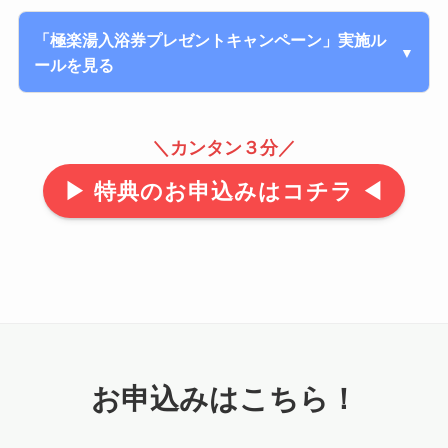
「極楽湯入浴券プレゼントキャンペーン」実施ル
▼
ールを見る
1. キャンペーン内容
＼カンタン３分／
2026年5月1日（金）〜 5月31日
▶ 特典のお申込みはコチラ ◀
キャンペーン期
間：
（日）
※キャンペーン期間中にお申し込みが完了していれば、電気
の開通（供給開始）が4月30日を過ぎた場合でも、本キャン
ペーンの適用対象となります。
本キャンペーンは、新規で電気をご契約いただいたお客
様に対し、特典として極楽湯入浴券をプレゼントするも
お申込みはこちら！
のです。