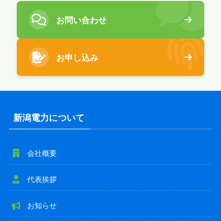
2. 特典内容
お問い合わせ
電気をお切替えされたお客様全員に、極楽湯入浴券 10枚
を進呈いたします。
お申し込み
【追加特典（＋2枚）適用条件】
@niigata_denki
をフォロー＆極楽湯のキャンペー
ンポストのリツイート
極楽湯チケットをゲットしたキャンペーン参加報
告をご自身のXアカウントに投稿、またはお友達へ
新潟電力について
本キャンペーンをご紹介
上記完了後、当社XアカウントのDMへ 「お申込み
時のお名前」を送信
会社概要
上記の確認が取れた場合、さらに2枚（合計12枚）
を進呈いたします。
代表挨拶
※電気のお切替えが完了していることが特典付与の条件となり
お知らせ
ます。
※Xアカウントをお持ちでない場合は、追加特典の対象外とな