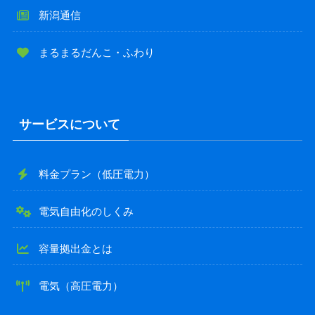
ります。
新潟通信
本キャンペーン（入浴券特典）を適用しない場合：
まるまるだんこ・ふわり
代わりに初回電気料金から
3,000円割引
が適用されま
す。
※入浴券特典と3,000円割引の併用はできません。お申し込
み完了後の変更はできませんのでご了承ください。
サービスについて
3. 適用条件
料金プラン（低圧電力）
以下のすべての条件を満たすお客様が対象となります。
電気自由化のしくみ
契約容量が30A以上のお客様
当ページから新規お申し込みを完了された方
容量拠出金とは
※以下のお客様はキャンペーン適用外となります。
初回月間使用量が200kWh未満のお客様
電気（高圧電力）
お引越しに伴う新規契約のお客様（本キャンペーンは電