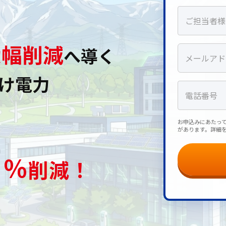
大幅削減
へ導く
け電力
お申込みにあたっ
があります。詳細
7
％
削減！