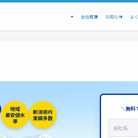
会社概要
お知らせ
よ
＼無料
地域
新潟県内
最安値水
実績多数
準