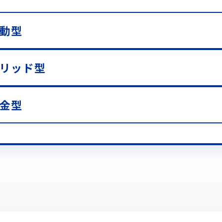
動型
リッド型
金型