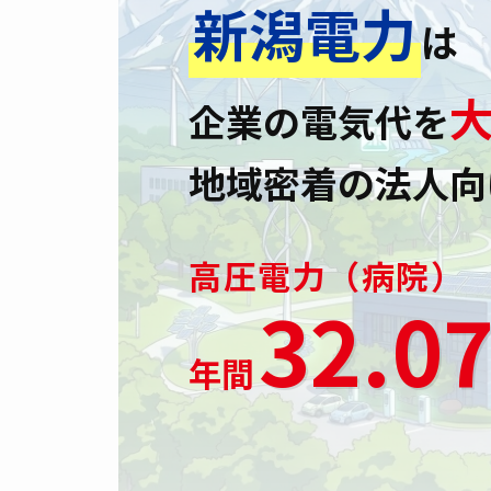
新潟電力
は
企業の電気代を
地域密着の法人向
高圧電力（病院）
32.0
年間